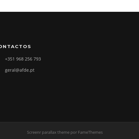
ONTACTOS
+351 968 256 793
geral@afde.pt
Screenr parallax theme
por FameThemes