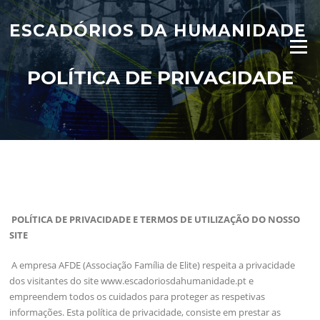
Saltar
para
ESCADÓRIOS DA HUMANIDADE
o
Menu
conteúdo
POLÍTICA DE PRIVACIDADE
POLÍTICA DE PRIVACIDADE E TERMOS DE UTILIZAÇÃO DO NOSSO
SITE
A empresa AFDE (Associação Família de Elite) respeita a privacidade
dos visitantes do site www.escadoriosdahumanidade.pt e
empreendem todos os cuidados para proteger as respetivas
informações. Esta política de privacidade, consiste em prestar as